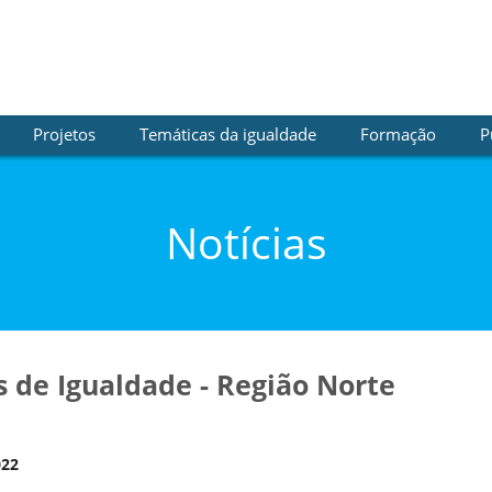
Projetos
Temáticas da igualdade
Formação
P
Notícias
s de Igualdade - Região Norte
022