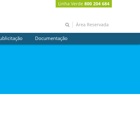
Linha Verde
800 204 684
Área Reservada
ublicitação
Documentação