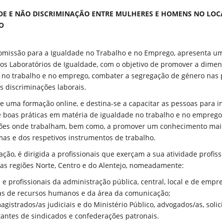
E E NÃO DISCRIMINAÇÃO ENTRE MULHERES E HOMENS NO LOC
O
Comissão para a Igualdade no Trabalho e no Emprego, apresenta u
dos Laboratórios de Igualdade, com o objetivo de promover a dime
 no trabalho e no emprego, combater a segregação de género nas p
s discriminações laborais.
de uma formação online, e destina-se a capacitar as pessoas para 
 boas práticas em matéria de igualdade no trabalho e no emprego
ões onde trabalham, bem como, a promover um conhecimento mai
mas e dos respetivos instrumentos de trabalho.
ção, é dirigida a profissionais que exerçam a sua atividade profiss
as regiões Norte, Centro e do Alentejo, nomeadamente:
 e profissionais da administração pública, central, local e de empr
as de recursos humanos e da área da comunicação;
magistrados/as judiciais e do Ministério Público, advogados/as, solic
antes de sindicados e confederações patronais.