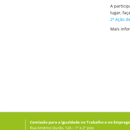
A particip
lugar, faç
2ª Ação d
Mais inf
Comissão para a Igualdade no Trabalho e no Emprego
Rua Américo Durão, 12A – 1º e 2º piso