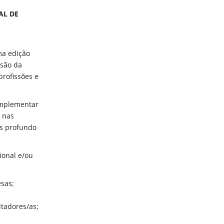
AL DE
ma edição
nsão da
rofissões e
implementar
 nas
s profundo
ional e/ou
esas;
itadores/as;