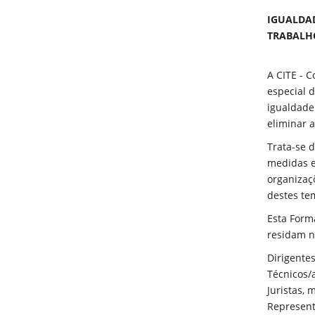
IGUALDAD
TRABALH
A CITE - 
especial 
igualdade
eliminar a
Trata-se 
medidas e
organizaç
destes te
Esta Forma
residam n
Dirigentes
Técnicos/
Juristas, 
Represent