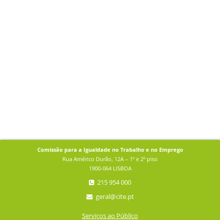
Comissão para a Igualdade no Trabalho e no Emprego
Rua Américo Durão, 12A – 1º e 2º piso
1900-064 LISBOA
215 954 000
geral@cite.pt
Serviços ao Público