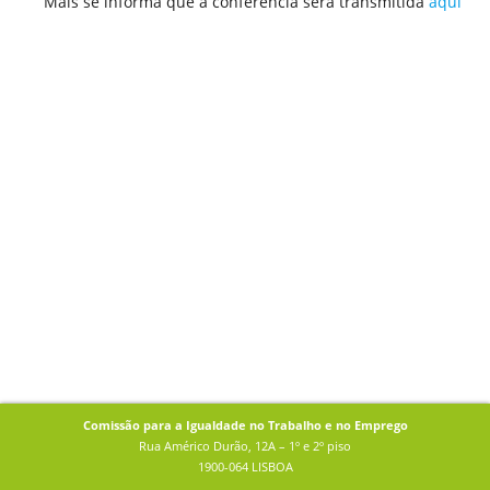
Mais se informa que a conferência será transmitida
aqui
Comissão para a Igualdade no Trabalho e no Emprego
Rua Américo Durão, 12A – 1º e 2º piso
1900-064 LISBOA