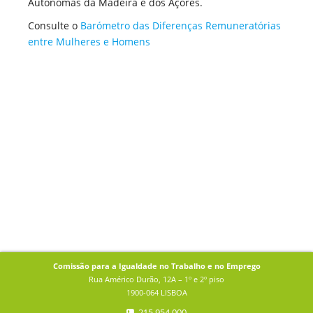
Autónomas da Madeira e dos Açores.
Consulte o
Barómetro das Diferenças Remuneratórias
entre Mulheres e Homens
Comissão para a Igualdade no Trabalho e no Emprego
Rua Américo Durão, 12A – 1º e 2º piso
1900-064 LISBOA
215 954 000