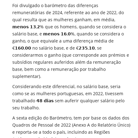
Foi divulgado o barómetro das diferenças
remuneratórias de 2024, referente ao ano de 2022, do
qual resulta que as mulheres ganham, em média,
𝗺𝗲𝗻𝗼𝘀 𝟭𝟯,𝟮% que os homens, quando se considera o
salário base, e 𝗺𝗲𝗻𝗼𝘀 𝟭𝟲,𝟬%, quando se considera o
ganho, o que equivale a uma diferença média de
€𝟭𝟲𝟬,𝟬𝟬 no salário base, e de €𝟮𝟯𝟱,𝟭𝟬, se
considerarmos o ganho (que corresponde aos prémios e
subsídios regulares auferidos além da remuneração
base, bem como a remuneração por trabalho
suplementar).
Considerando este diferencial, no salário base, seria
como se as mulheres portuguesas, em 2022, tivessem
trabalhado 𝟰𝟴 𝗱𝗶𝗮𝘀 sem auferir qualquer salário pelo
seu trabalho.
A sexta edição do Barómetro, tem por base os dados dos
Quadros de Pessoal de 2022 (Anexo A do Relatório Único)
e reporta-se a todo o país, incluindo as Regiões