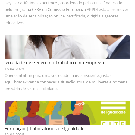
Day: For a lifetime experience”, coordenado pela CITE e financiado
pelo programa CERV da Comissão Europeia, a APPDI está a promover
uma ação de sensibilização online, certificada, dirigida a agentes
educativos.
Igualdade de Género no Trabalho e no Emprego
16-04-2026
Quer contribuir para uma sociedade mais consciente, justa e
equilibrada? Venha conhecer a situação atual de mulheres e homens
em várias áreas da sociedade.
Formação | Laboratórios de Igualdade
13-04-2026