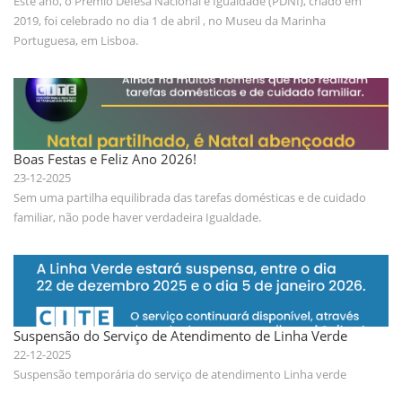
Este ano, o Prémio Defesa Nacional e Igualdade (PDNI), criado em
2019, foi celebrado no dia 1 de abril , no Museu da Marinha
Portuguesa, em Lisboa.
Boas Festas e Feliz Ano 2026!
23-12-2025
Sem uma partilha equilibrada das tarefas domésticas e de cuidado
familiar, não pode haver verdadeira Igualdade.
Suspensão do Serviço de Atendimento de Linha Verde
22-12-2025
Suspensão temporária do serviço de atendimento Linha verde