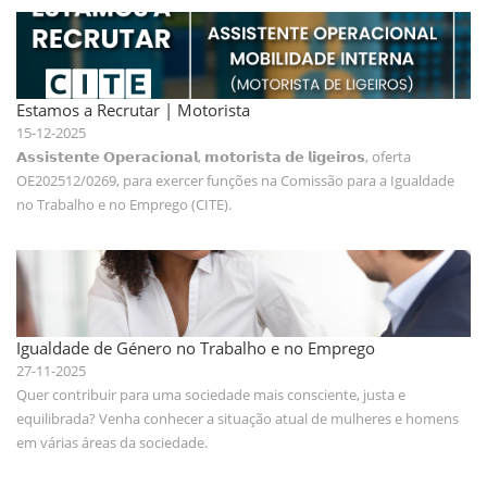
Estamos a Recrutar | Motorista
15-12-2025
𝗔𝘀𝘀𝗶𝘀𝘁𝗲𝗻𝘁𝗲 𝗢𝗽𝗲𝗿𝗮𝗰𝗶𝗼𝗻𝗮𝗹, 𝗺𝗼𝘁𝗼𝗿𝗶𝘀𝘁𝗮 𝗱𝗲 𝗹𝗶𝗴𝗲𝗶𝗿𝗼𝘀, oferta
OE202512/0269, para exercer funções na Comissão para a Igualdade
no Trabalho e no Emprego (CITE).
Igualdade de Género no Trabalho e no Emprego
27-11-2025
Quer contribuir para uma sociedade mais consciente, justa e
equilibrada? Venha conhecer a situação atual de mulheres e homens
em várias áreas da sociedade.