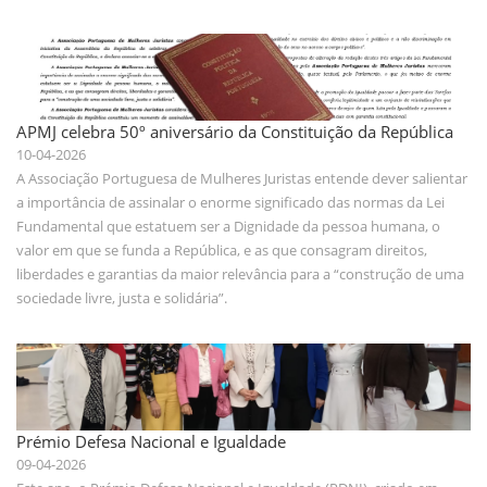
APMJ celebra 50º aniversário da Constituição da República
10-04-2026
A Associação Portuguesa de Mulheres Juristas entende dever salientar
a importância de assinalar o enorme significado das normas da Lei
Fundamental que estatuem ser a Dignidade da pessoa humana, o
valor em que se funda a República, e as que consagram direitos,
liberdades e garantias da maior relevância para a “construção de uma
sociedade livre, justa e solidária”.
Prémio Defesa Nacional e Igualdade
09-04-2026