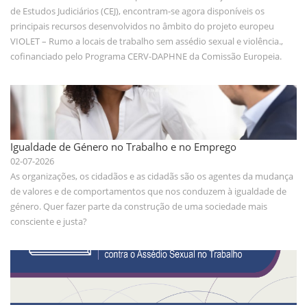
de Estudos Judiciários (CEJ), encontram-se agora disponíveis os
principais recursos desenvolvidos no âmbito do projeto europeu
VIOLET – Rumo a locais de trabalho sem assédio sexual e violência.,
cofinanciado pelo Programa CERV-DAPHNE da Comissão Europeia.
Igualdade de Género no Trabalho e no Emprego
02-07-2026
As organizações, os cidadãos e as cidadãs são os agentes da mudança
de valores e de comportamentos que nos conduzem à igualdade de
género. Quer fazer parte da construção de uma sociedade mais
consciente e justa?