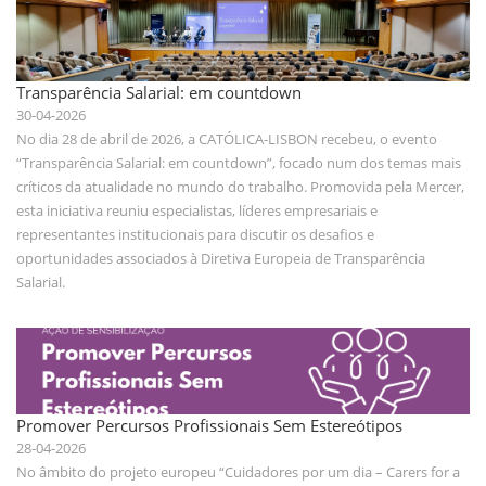
Transparência Salarial: em countdown
30-04-2026
No dia 28 de abril de 2026, a CATÓLICA-LISBON recebeu, o evento
“Transparência Salarial: em countdown”, focado num dos temas mais
críticos da atualidade no mundo do trabalho. Promovida pela Mercer,
esta iniciativa reuniu especialistas, líderes empresariais e
representantes institucionais para discutir os desafios e
oportunidades associados à Diretiva Europeia de Transparência
Salarial.
Promover Percursos Profissionais Sem Estereótipos
28-04-2026
No âmbito do projeto europeu “Cuidadores por um dia – Carers for a