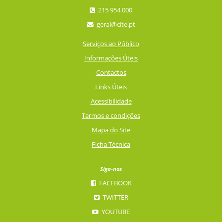
215 954 000
geral@cite.pt
Serviços ao Público
Informações Úteis
Contactos
Links Úteis
Acessibilidade
Termos e condições
Mapa do Site
Ficha Técnica
Siga-nos
FACEBOOK
TWITTER
YOUTUBE