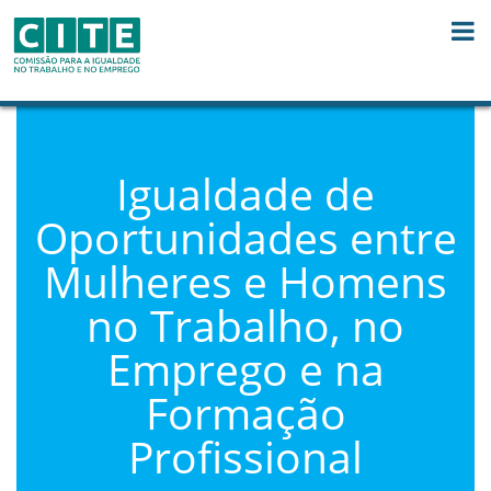
Skip to Content
Igualdade de
Oportunidades entre
Mulheres e Homens
no Trabalho, no
Emprego e na
Formação
Profissional