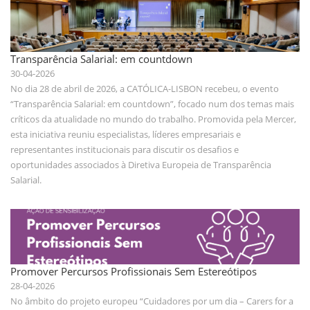
Transparência Salarial: em countdown
30-04-2026
No dia 28 de abril de 2026, a CATÓLICA-LISBON recebeu, o evento
“Transparência Salarial: em countdown”, focado num dos temas mais
críticos da atualidade no mundo do trabalho. Promovida pela Mercer,
esta iniciativa reuniu especialistas, líderes empresariais e
representantes institucionais para discutir os desafios e
oportunidades associados à Diretiva Europeia de Transparência
Salarial.
Promover Percursos Profissionais Sem Estereótipos
28-04-2026
No âmbito do projeto europeu “Cuidadores por um dia – Carers for a