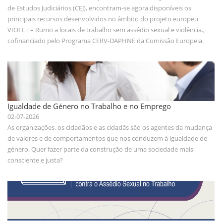
de Estudos Judiciários (CEJ), encontram-se agora disponíveis os
principais recursos desenvolvidos no âmbito do projeto europeu
VIOLET – Rumo a locais de trabalho sem assédio sexual e violência.,
cofinanciado pelo Programa CERV-DAPHNE da Comissão Europeia.
Igualdade de Género no Trabalho e no Emprego
02-07-2026
As organizações, os cidadãos e as cidadãs são os agentes da mudança
de valores e de comportamentos que nos conduzem à igualdade de
género. Quer fazer parte da construção de uma sociedade mais
consciente e justa?