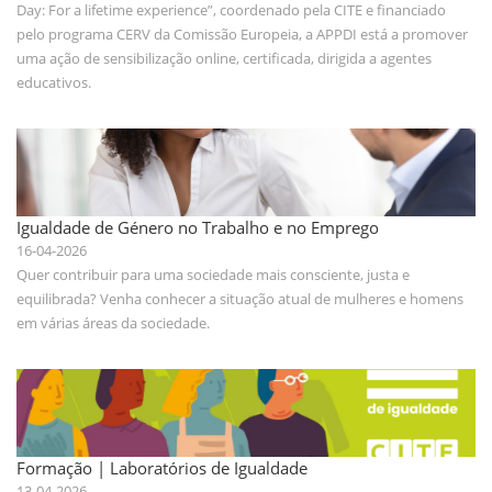
Day: For a lifetime experience”, coordenado pela CITE e financiado
pelo programa CERV da Comissão Europeia, a APPDI está a promover
uma ação de sensibilização online, certificada, dirigida a agentes
educativos.
Igualdade de Género no Trabalho e no Emprego
16-04-2026
Quer contribuir para uma sociedade mais consciente, justa e
equilibrada? Venha conhecer a situação atual de mulheres e homens
em várias áreas da sociedade.
Formação | Laboratórios de Igualdade
13-04-2026