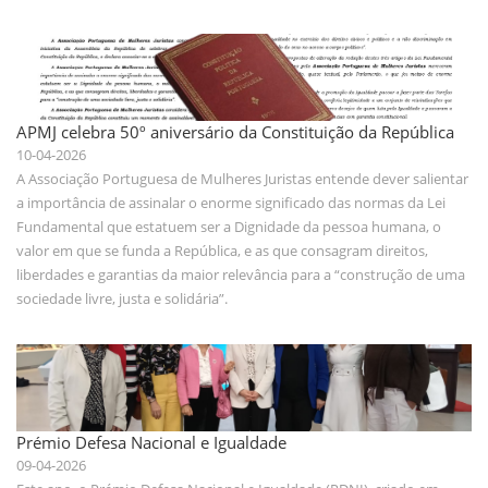
APMJ celebra 50º aniversário da Constituição da República
10-04-2026
A Associação Portuguesa de Mulheres Juristas entende dever salientar
a importância de assinalar o enorme significado das normas da Lei
Fundamental que estatuem ser a Dignidade da pessoa humana, o
valor em que se funda a República, e as que consagram direitos,
liberdades e garantias da maior relevância para a “construção de uma
sociedade livre, justa e solidária”.
Prémio Defesa Nacional e Igualdade
09-04-2026