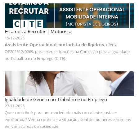
Estamos a Recrutar | Motorista
15-12-2025
𝗔𝘀𝘀𝗶𝘀𝘁𝗲𝗻𝘁𝗲 𝗢𝗽𝗲𝗿𝗮𝗰𝗶𝗼𝗻𝗮𝗹, 𝗺𝗼𝘁𝗼𝗿𝗶𝘀𝘁𝗮 𝗱𝗲 𝗹𝗶𝗴𝗲𝗶𝗿𝗼𝘀, oferta
OE202512/0269, para exercer funções na Comissão para a Igualdade
no Trabalho e no Emprego (CITE).
Igualdade de Género no Trabalho e no Emprego
27-11-2025
Quer contribuir para uma sociedade mais consciente, justa e
equilibrada? Venha conhecer a situação atual de mulheres e homens
em várias áreas da sociedade.