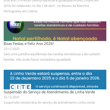
Este ano, o Prémio Defesa Nacional e Igualdade (PDNI), criado em
2019, foi celebrado no dia 1 de abril , no Museu da Marinha
Portuguesa, em Lisboa.
Boas Festas e Feliz Ano 2026!
23-12-2025
Sem uma partilha equilibrada das tarefas domésticas e de cuidado
familiar, não pode haver verdadeira Igualdade.
Suspensão do Serviço de Atendimento de Linha Verde
22-12-2025
Suspensão temporária do serviço de atendimento Linha verde