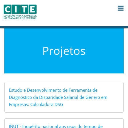
Skip to Content
Projetos
Estudo e Desenvolvimento de Ferramenta de
Diagnóstico da Disparidade Salarial de Género em
Empresas: Calculadora DSG
INUT - Inquérito nacional aos usos do tempo de