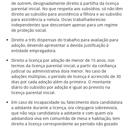
de outrem, designadamente direito à partilha da licença
parental inicial. No que respeita aos subsídios, só não têm
direito ao subsídio para assistência a filho/a e ao subsídio
para assistência a neto/a. Os/as trabalhadores/as
independentes que descontam apenas para um regime
de proteção social.
Direito a três dispensas do trabalho para avaliação para
adoção, devendo apresentar a devida justificação à
entidade empregadora.
Direito a licença por adoção de menor de 15 anos, nos
termos da licença parental inicial, a partir da confiança
judicial ou administrativa do/a menor. No caso de
adoções múltiplas, o período de licença é acrescido de 30
dias por cada adoção além da primeira. O montante
diário do subsídio por adoção é igual ao previsto na
licença parental inicial.
Em caso de incapacidade ou falecimento do/a candidato/a
a adotante durante a licença, o/a cônjuge/a sobrevivo/a,
que não seja candidato/a a adotante e com quem o/a
adotando/a viva em comunhão de mesa e habitação, tem
direito a licença correspondente ao período não gozado