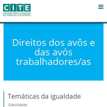
Skip to Content
Direitos dos avôs e
das avós
trabalhadores/as
Temáticas da igualdade
Conciliation